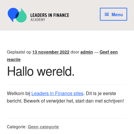
Ga
Ga
Menu
door
naar
naar
de
Home
navigatie
inhoud
Afrekenen
Geplaatst op
13 november 2022
door
admin
—
Geef een
reactie
Algemene Voorwaarden en Privacybeleid Leaders in
Hallo wereld.
Finance Academy
Mijn account
Welkom bij
Leaders in Finance sites
. Dit is je eerste
bericht. Bewerk of verwijder het, start dan met schrijven!
Winkelwagen
Categorie:
Geen categorie